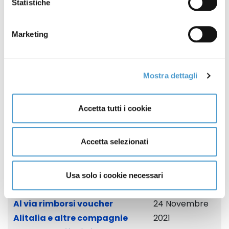
Statistiche
Alitalia
2023
Voucher Alitalia: decollati i
05 Agosto 2022
Marketing
rimborsi
Voucher Alitalia: rimborsi
15 Giugno 2022
Mostra dettagli
Voucher Covid Alitalia:
02 Maggio 2022
Accetta tutti i cookie
novità sui rimborsi
Covid-19: al via domande di
09 Dicembre
Accetta selezionati
rimborso voucher voli.
2021
Rivolgiti a MC per info e
Usa solo i cookie necessari
assistenza
Al via rimborsi voucher
24 Novembre
Alitalia e altre compagnie
2021