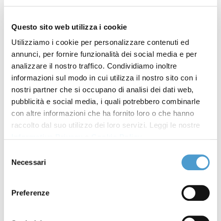
indennizzi che ti spettano
Questo sito web utilizza i cookie
Telecom, fatturazione a 28
19 Marzo 2024
Utilizziamo i cookie per personalizzare contenuti ed
giorni: è l'ora dei rimborsi!
annunci, per fornire funzionalità dei social media e per
analizzare il nostro traffico. Condividiamo inoltre
Incendi a Rodi e a Corfù: i
24 Luglio 2023
informazioni sul modo in cui utilizza il nostro sito con i
diritti dei turisti
nostri partner che si occupano di analisi dei dati web,
pubblicità e social media, i quali potrebbero combinarle
Fatturazione 28 giorni. Corte
08 Giugno 2023
con altre informazioni che ha fornito loro o che hanno
di Giustizia Ue conferma
raccolto dal suo utilizzo dei loro servizi. Leggi le nostre
legittimità divieto
Informativa Privacy
e
Cookie Policy
.
Selezione
Gran Premio di Formula Uno:
19 Maggio 2023
Necessari
del
diritto al rimborso di biglietti
consenso
e spese
Preferenze
Sos Turismo - Rimborsi
04 Gennaio