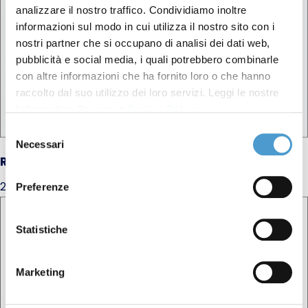
analizzare il nostro traffico. Condividiamo inoltre
informazioni sul modo in cui utilizza il nostro sito con i
nostri partner che si occupano di analisi dei dati web,
pubblicità e social media, i quali potrebbero combinarle
con altre informazioni che ha fornito loro o che hanno
raccolto dal suo utilizzo dei loro servizi. Leggi le nostre
Informativa Privacy
e
Cookie Policy
.
Selezione
Necessari
del
RIPARTO 2025-2026
consenso
27 Giugno 2025
Preferenze
Statistiche
Marketing