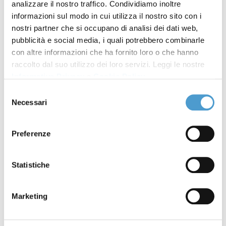
“meritevole”
analizzare il nostro traffico. Condividiamo inoltre
informazioni sul modo in cui utilizza il nostro sito con i
Ripartenza
16 Giugno 2023
nostri partner che si occupano di analisi dei dati web,
pubblicità e social media, i quali potrebbero combinarle
Chi può avere accesso alle
15 Giugno 2023
con altre informazioni che ha fornito loro o che hanno
raccolto dal suo utilizzo dei loro servizi. Leggi le nostre
procedure di risoluzione della
Informativa Privacy
e
Cookie Policy
.
crisi
Selezione
Necessari
del
Fideiussioni illegittime.
15 Giugno 2023
consenso
Quando si può non pagare
Preferenze
La Centrale rischi della
14 Giugno 2023
Banca d’Italia e diritti dei
Statistiche
clienti
Marketing
Consulenza sul debito:
13 Giugno 2023
strumento di prevenzione del
sovraindebitamento