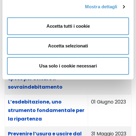
Mostra dettagli
Sovraindebitamento da
11 Giugno 2023
fideiussioni nulle o con
Accetta tutti i cookie
clausole vessatorie
La rinegoziazione
10 Giugno 2023
Accetta selezionati
stragiudiziale del debito
Usa solo i cookie necessari
Il bilancio familiare: gestire le
01 Giugno 2023
spese per evitare il
sovraindebitamento
L’esdebitazione, uno
01 Giugno 2023
strumento fondamentale per
la ripartenza
Prevenire l’usura e uscire dal
31 Maggio 2023