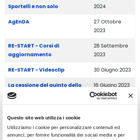
Sportelli e non solo
2024
AgEnDA
27 Ottobre
2023
RE-START - Corsi di
28 Settembre
aggiornamento
2023
RE-START - Videoclip
30 Giugno 2023
La cessione del quinto dello
16 Giugno 2023
stipendio o della pensione
L’esdebitazione
16 Giugno 2023
dell’incapiente
Questo sito web utilizza i cookie
Utilizziamo i cookie per personalizzare contenuti ed
Libero dai debiti? Devi essere
16 Giugno 2023
annunci, per fornire funzionalità dei social media e per