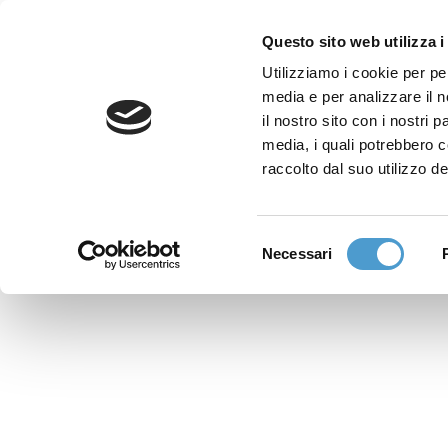
Questo sito web utilizza i
Utilizziamo i cookie per pe
media e per analizzare il n
Sede nazionale
il nostro sito con i nostri 
media, i quali potrebbero 
Via Piemonte 39/A
raccolto dal suo utilizzo de
00187 Roma
Selezione
Sportello Consumatori
Necessari
del
(+39)06 9480 7041
consenso
WhatsApp
(+39)351 7153 449
solo messaggi testo
Richiedi Assistenza