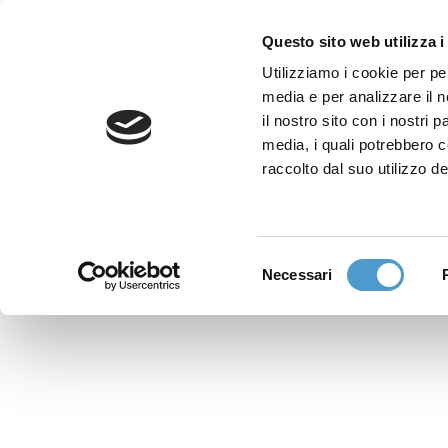
Questo sito web utilizza i
Utilizziamo i cookie per pe
media e per analizzare il n
Sede nazionale
il nostro sito con i nostri 
Via Piemonte 39/A
media, i quali potrebbero 
00187 Roma
raccolto dal suo utilizzo de
Sportello Consumatori
(+39)06 9480 7041
Selezione
Necessari
WhatsApp
del
(+39)351 7153 449
consenso
solo messaggi testo
Richiedi Assistenza
Online