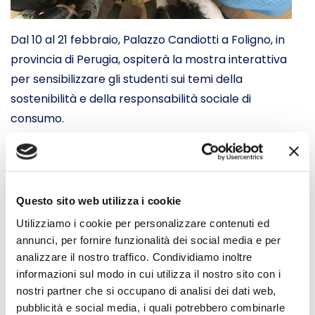
Dal 10 al 21 febbraio, Palazzo Candiotti a Foligno, in
provincia di Perugia, ospiterà la mostra interattiva
per sensibilizzare gli studenti sui temi della
sostenibilità e della responsabilità sociale di
consumo.
Composto da scenografie e situazioni teatrali, il
percorso è stato progettato come un gioco di ruolo:
gli studenti, guidati da dieci attori/animatori, avranno
la possibilità di sperimentare la propria condizione di
Questo sito web utilizza i cookie
cittadino/consumatore e, passando attraverso tutte
Utilizziamo i cookie per personalizzare contenuti ed
le attività produttive, potranno toccare con mano le
annunci, per fornire funzionalità dei social media e per
origini dei prodotti e gli aspetti negativi legati alla loro
analizzare il nostro traffico. Condividiamo inoltre
informazioni sul modo in cui utilizza il nostro sito con i
produzione, allo scopo di favorire lo sviluppo di un
nostri partner che si occupano di analisi dei dati web,
atteggiamento critico e responsabile sui propri
pubblicità e social media, i quali potrebbero combinarle