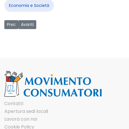
Economia e Società
Articolo precedente: Il "Grande Trasloco" in Toscana
Articolo successivo: Il "Grande Trasloco" arriva a Ca
Prec
Avanti
Contatti
Apertura sedi locali
Lavora con noi
Cookie Policy