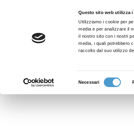
Questo sito web utilizza i
Utilizziamo i cookie per pe
media e per analizzare il n
Sede nazionale
il nostro sito con i nostri 
Via Piemonte 39/A
media, i quali potrebbero 
00187 Roma
raccolto dal suo utilizzo de
Sportello Consumatori
(+39)06 9480 7041
Selezione
Necessari
WhatsApp
del
(+39)351 7153 449
consenso
solo messaggi testo
Richiedi Assistenza
Online