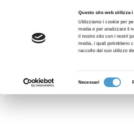
Questo sito web utilizza i
Utilizziamo i cookie per pe
media e per analizzare il n
Sede nazionale
il nostro sito con i nostri 
Via Piemonte 39/A
media, i quali potrebbero 
00187 Roma
raccolto dal suo utilizzo de
Sportello Consumatori
(+39)06 9480 7041
Selezione
Necessari
WhatsApp
del
(+39)351 7153 449
consenso
solo messaggi testo
Richiedi Assistenza
Online