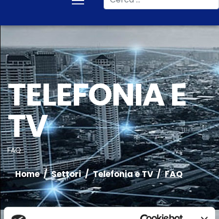
TELEFONIA E
TV
FAQ
Home
Settori
Telefonia e TV
FAQ