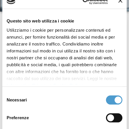
Questo sito web utilizza i cookie
Utilizziamo i cookie per personalizzare contenuti ed
annunci, per fornire funzionalità dei social media e per
analizzare il nostro traffico. Condividiamo inoltre
Data
informazioni sul modo in cui utilizza il nostro sito con i
Titolo
pubblicazione
nostri partner che si occupano di analisi dei dati web,
pubblicità e social media, i quali potrebbero combinarle
Articoli
FAQ - Registro pubblico
21 Novembre
con altre informazioni che ha fornito loro o che hanno
opposizioni
2022
raccolto dal suo utilizzo dei loro servizi. Leggi le nostre
Informativa Privacy
e
Cookie Policy
.
FAQ - SIM swap (sostituzione
11 Novembre 2022
Selezione
fraudolenta SIM)
Necessari
del
consenso
FAQ - Sospensione o
07 Marzo 2022
Preferenze
interruzione della linea