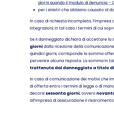
giorni quando il modulo di denuncia – CA
per i sinistri che abbiano causato al 
In caso di richiesta incompleta, l’impresa 
integrazioni; in tal caso i termini di cui s
Se il danneggiato dichiara di accettare la
giorni
dalla ricezione della comunicazione 
quindici giorni, corrisponde la somma off
pervenire alcuna risposta. La somma in tal
trattenuta dal danneggiato a titolo d
In caso di comunicazione dei motivi che im
di offerta entro i termini di legge o di ma
decorsi
sessanta giorni
, ovvero
novanta
all’impresa di assicurazione il risarcimen