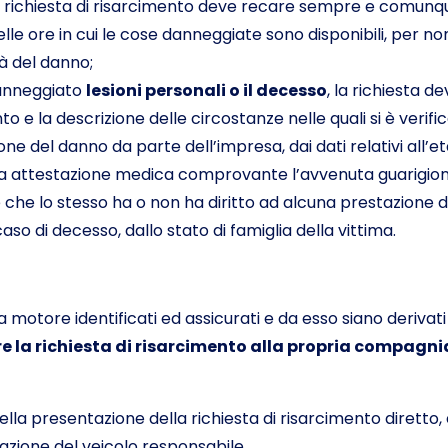
la richiesta di risarcimento deve recare sempre e comunque 
elle ore in cui le cose danneggiate sono disponibili, per no
tà del danno;
danneggiato
lesioni personali o il decesso
, la richiesta d
ento e la descrizione delle circostanze nelle quali si è veri
ne del danno da parte dell’impresa, dai dati relativi all’età
ite, da attestazione medica comprovante l’avvenuta guarig
che lo stesso ha o non ha diritto ad alcuna prestazione da
 caso di decesso, dallo stato di famiglia della vittima.
 a motore identificati ed assicurati e da esso siano derivati 
e la richiesta di risarcimento alla propria compagni
lla presentazione della richiesta di risarcimento diretto,
razione del veicolo responsabile.