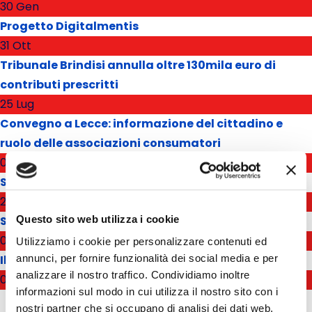
30 Gen
Progetto Digitalmentis
31 Ott
Tribunale Brindisi annulla oltre 130mila euro di
contributi prescritti
25 Lug
Convegno a Lecce: informazione del cittadino e
ruolo delle associazioni consumatori
05 Apr
Sei sovraindebitato?
27 Gen
Se INPS perde la causa deve pagare spese
Questo sito web utilizza i cookie
06 Gen
Utilizziamo i cookie per personalizzare contenuti ed
annunci, per fornire funzionalità dei social media e per
Il 5 Gennaio in Puglia iniziano i saldi
analizzare il nostro traffico. Condividiamo inoltre
03 Gen
informazioni sul modo in cui utilizza il nostro sito con i
nostri partner che si occupano di analisi dei dati web,