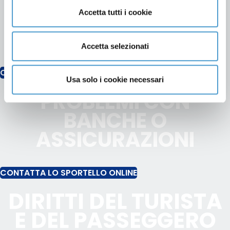
UTENZE E BOLLETTE
Accetta tutti i cookie
TELEFONIA - ENERGIA -
GAS - ACQUA
Accetta selezionati
CONTATTA LO SPORTELLO ONLINE
Usa solo i cookie necessari
PROBLEMI CON
BANCHE O
ASSICURAZIONI
CONTATTA LO SPORTELLO ONLINE
DIRITTI DEL TURISTA
E DEL PASSEGGERO