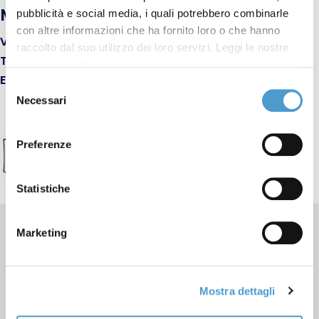
MOVIMENTO CONSUMATORI
pubblicità e social media, i quali potrebbero combinarle
con altre informazioni che ha fornito loro o che hanno
Via Duomo, 293 - 74123 Taranto (TA)
raccolto dal suo utilizzo dei loro servizi. Leggi le nostre
Tel: 391 331 22 43 - Fax: 178 276 05 70
Informativa Privacy
e
Cookie Policy
.
E-mail:
taranto@movimentoconsumatori.it
Selezione
Necessari
del
consenso
Preferenze
Statistiche
Marketing
SPORTELLO ONLINE MC TARANTO
Informazioni e assistenza
Mostra dettagli