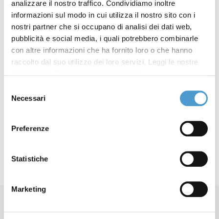
analizzare il nostro traffico. Condividiamo inoltre
costituisciti parte civile
2024
informazioni sul modo in cui utilizza il nostro sito con i
nostri partner che si occupano di analisi dei dati web,
Processo MPS ter: ammessi
22 Aprile 2024
pubblicità e social media, i quali potrebbero combinarle
come parti civili azionisti
con altre informazioni che ha fornito loro o che hanno
raccolto dal suo utilizzo dei loro servizi. Leggi le nostre
assistiti da MC
Informativa Privacy
e
Cookie Policy
.
MPS: azionisti possono
12 Maggio 2023
Selezione
Necessari
del
costituirsi parte civile fino al
consenso
26 giugno
Preferenze
Statistiche
Marketing