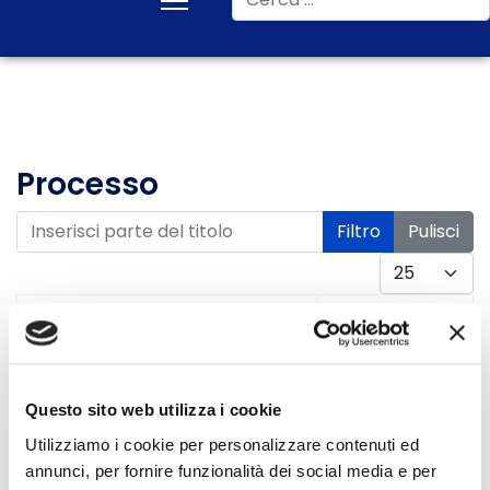
Processo
Inserisci parte del titolo
Filtro
Pulisci
Visualizza #
Data
Titolo
pubblicazione
Processo Juventus FC
28 Ottobre
Questo sito web utilizza i cookie
2024
Utilizziamo i cookie per personalizzare contenuti ed
annunci, per fornire funzionalità dei social media e per
Processo Juventus FC,
28 Ottobre