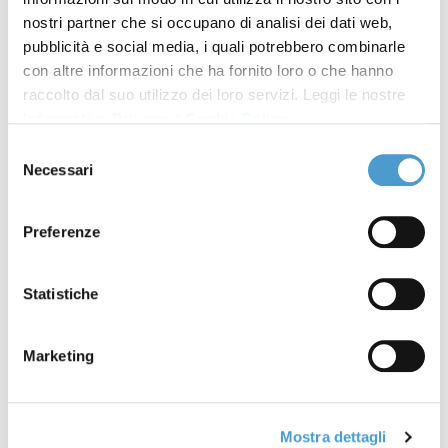
nostri partner che si occupano di analisi dei dati web,
Domande e risposte su
15 Novembre
pubblicità e social media, i quali potrebbero combinarle
con altre informazioni che ha fornito loro o che hanno
mercato libero e tutelato
2023
raccolto dal suo utilizzo dei loro servizi. Leggi le nostre
Informativa Privacy
e
Cookie Policy
.
Cosa sono le CER
31 Luglio 2023
Selezione
Necessari
Esc Energy, news e
27 Luglio 2023
del
consenso
approfondimenti
Preferenze
Esc Energy, consumatori
26 Aprile 2023
protagonisti per sistema
Statistiche
energetico sostenibile
Esc Energy, il 26 aprile evento
20 Aprile 2023
Marketing
a Napoli
Comunità energia,
15 Marzo 2023
Mostra dettagli