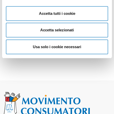
necessaria rete assistenza ai
consumatori
Accetta tutti i cookie
Comunità energetiche: MC
22 Dicembre
partecipa a consultazione
2022
Accetta selezionati
pubblica su disciplina
incentivi
Usa solo i cookie necessari