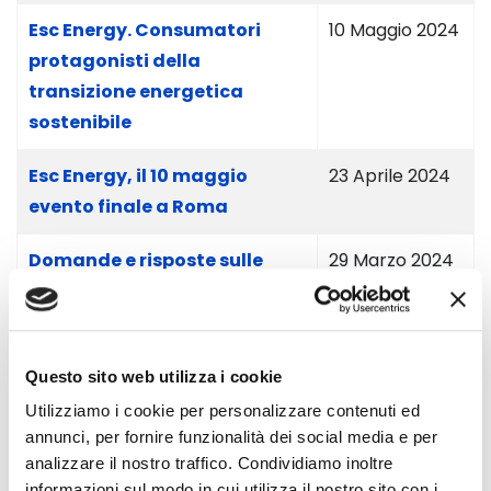
Esc Energy. Consumatori
10 Maggio 2024
protagonisti della
transizione energetica
sostenibile
Esc Energy, il 10 maggio
23 Aprile 2024
evento finale a Roma
Domande e risposte sulle
29 Marzo 2024
Comunità Energetiche
Rinnovabili
Il 13 dicembre, iniziativa
11 Dicembre
Questo sito web utilizza i cookie
formativa a Napoli
2023
Utilizziamo i cookie per personalizzare contenuti ed
annunci, per fornire funzionalità dei social media e per
Il 25 novembre, evento a
22 Novembre
analizzare il nostro traffico. Condividiamo inoltre
Firenze
2023
informazioni sul modo in cui utilizza il nostro sito con i