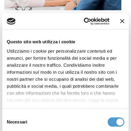
Hai ricevuto una richiesta di pagamento da
parte della tua banca, una bolletta esagerata o
una cartella pazza?
Questo sito web utilizza i cookie
Prima di pagare quanto dovuto, è necessario
Utilizziamo i cookie per personalizzare contenuti ed
verificare che i debiti siano corretti.
annunci, per fornire funzionalità dei social media e per
analizzare il nostro traffico. Condividiamo inoltre
I consulenti del debito MC possono verificare la
informazioni sul modo in cui utilizza il nostro sito con i
correttezza dei tuoi contratti bancari, valutando se
nostri partner che si occupano di analisi dei dati web,
sono effettivamente dovuti interessi, commissioni e
pubblicità e social media, i quali potrebbero combinarle
spese richiesti. In diversi casi i consumatori hanno
con altre informazioni che ha fornito loro o che hanno
raccolto dal suo utilizzo dei loro servizi. Leggi le nostre
diritto al ricalcolo del debito per l’applicazione di
Informativa Privacy
e
Cookie Policy
.
interessi oltre la soglia d’usura (come spesso
Selezione
capitato per i prestiti con cessione del quinto dello
Necessari
del
stipendio), hanno diritto ad ottenere la restituzione di
consenso