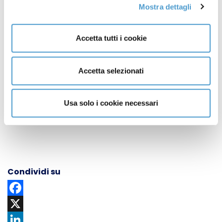
assistenza.
Mostra dettagli
Accetta tutti i cookie
Il comunicato congiunto dell'Antitrust e di Arera
Accetta selezionati
Usa solo i cookie necessari
Condividi su
Facebook
X