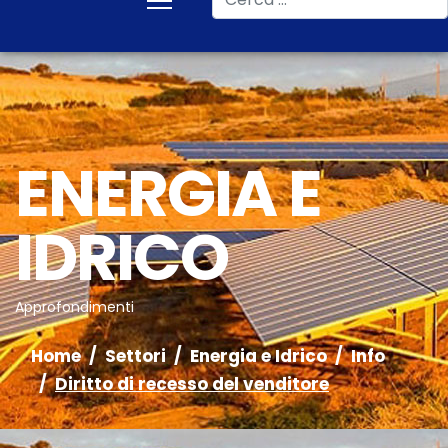
ENERGIA E
IDRICO
Approfondimenti
Home
Settori
Energia e Idrico
Info
Diritto di recesso del venditore