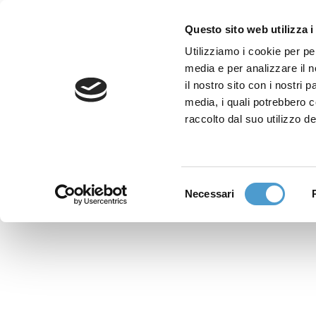
Questo sito web utilizza i
Utilizziamo i cookie per pe
media e per analizzare il n
Sede nazionale
il nostro sito con i nostri 
Via Piemonte 39/A
media, i quali potrebbero 
00187 Roma
raccolto dal suo utilizzo de
Sportello Consumatori
(+39)06 9480 7041
Selezione
Necessari
WhatsApp
del
(+39)351 7153 449
consenso
solo messaggi testo
Richiedi Assistenza
Online