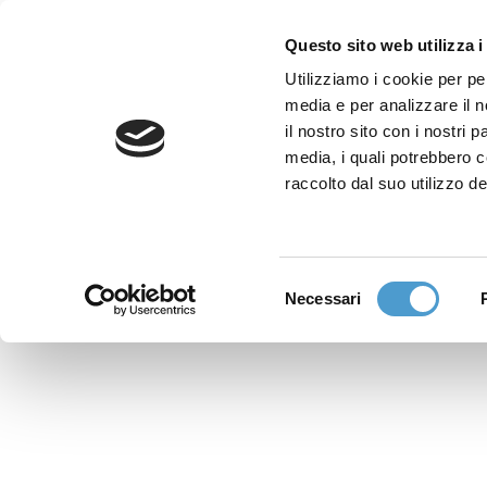
Questo sito web utilizza i
Utilizziamo i cookie per pe
media e per analizzare il n
Sede nazionale
il nostro sito con i nostri 
Via Piemonte 39/A
media, i quali potrebbero 
00187 Roma
raccolto dal suo utilizzo de
Sportello Consumatori
(+39)06 9480 7041
Selezione
Necessari
WhatsApp
del
(+39)351 7153 449
consenso
solo messaggi testo
Richiedi Assistenza
Online