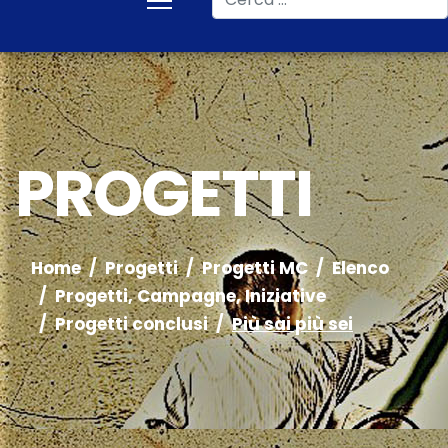
PROGETTI
Home
Progetti
Progetti MC
Elenco
Progetti, Campagne, Iniziative
Progetti conclusi
Più sai più sei