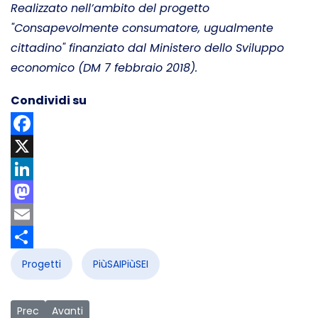
Realizzato nell’ambito del progetto
"Consapevolmente consumatore, ugualmente
cittadino" finanziato dal Ministero dello Sviluppo
economico (DM 7 febbraio 2018).
Condividi su
Facebook
X
LinkedIn
Mastodon
Email
Share
Progetti
PiùSAIPiùSEI
Articolo precedente: Io Sono Originale
Articolo successivo: Income
Prec
Avanti