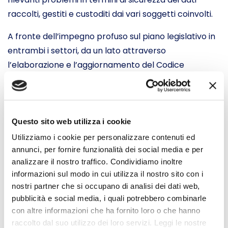
raccolti, gestiti e custoditi dai vari soggetti coinvolti.
A fronte dell’impegno profuso sul piano legislativo in
entrambi i settori, da un lato attraverso
l’elaborazione e l’aggiornamento del Codice
dell’Amministrazione Digitale (CAD) e dall’altro con
l’applicazione negli Stati membri dell’Ue del nuovo
Regolamento europeo in materia di protezione dei
dati personali (Regolamento Ue 2016/679 del 2016), il
Questo sito web utilizza i cookie
contesto italiano risulta connotato da forti squilibri
Utilizziamo i cookie per personalizzare contenuti ed
territoriali, complessità burocratiche, grande
annunci, per fornire funzionalità dei social media e per
analizzare il nostro traffico. Condividiamo inoltre
arretratezza infrastrutturale e divario digitale della
informazioni sul modo in cui utilizza il nostro sito con i
popolazione.
nostri partner che si occupano di analisi dei dati web,
pubblicità e social media, i quali potrebbero combinarle
Al fine di ridurre le disuguaglianze di accesso e
con altre informazioni che ha fornito loro o che hanno
fruizione di questi servizi e di diritto alla tutela della
raccolto dal suo utilizzo dei loro servizi. Leggi le nostre