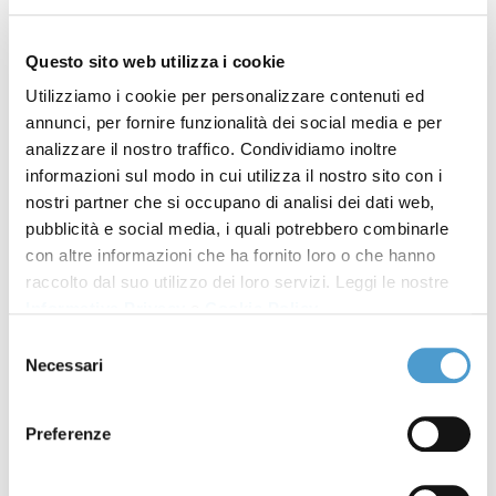
alterazioni della vista, episodi di svenimento,
sanguinamenti nasali.
Questo sito web utilizza i cookie
E’consigliabile un controllo periodico della pressione
Utilizziamo i cookie per personalizzare contenuti ed
arteriosa (non invasivo e gratuito presso il medico di
annunci, per fornire funzionalità dei social media e per
famiglia, i servizi infermieristici o le farmacie),
analizzare il nostro traffico. Condividiamo inoltre
soprattutto per le persone con precedenti familiari
informazioni sul modo in cui utilizza il nostro sito con i
di ipertensione o malattie cerebrocardiovascolari o
nostri partner che si occupano di analisi dei dati web,
pubblicità e social media, i quali potrebbero combinarle
renali.
con altre informazioni che ha fornito loro o che hanno
Prevenzione
raccolto dal suo utilizzo dei loro servizi. Leggi le nostre
Informativa Privacy
e
Cookie Policy
.
Per prevenire l’insorgere dell’ipertensione (ma
Selezione
anche per accompagnare il trattamento
Necessari
del
farmacologico) è consigliato un regolare esercizio
consenso
fisico, il controllo del peso corporeo,
Preferenze
un’alimentazione ricca di frutta e verdura, riducendo
l’uso di sodio (sale da cucina) e dei cibi che lo