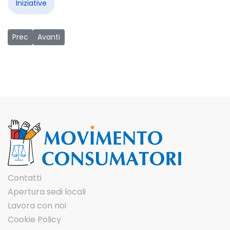
Iniziative
Articolo precedente: L'ipotiroidismo
Articolo successivo: Il diabete
Prec
Avanti
Contatti
Apertura sedi locali
Lavora con noi
Cookie Policy