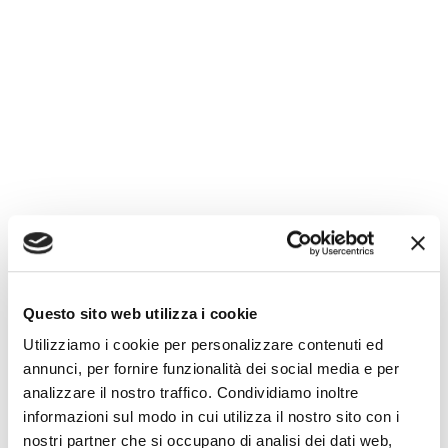
con una rassegna di eventi di formazione e
informazione, alla conoscenza del sistema
energetico per attuare cambiamenti nelle abitudini
di consumo in linea con la Strategia Nazionale per lo
Sviluppo Sostenibile (SNvS) e con gli obiettivi fissati
dall’Agenda 2030, finalità su cui si incentra il progetto
promosso da Movimento Consumatori APS “
ESC
ENERGY - educare, sensibilizzare e comunicare
per un futuro sostenibile
”.
Gli eventi in programma, organizzati in
Questo sito web utilizza i cookie
collaborazione con MC Umbria, prevedono la
Utilizziamo i cookie per personalizzare contenuti ed
mattina del 17 novembre momenti ludici per gli
annunci, per fornire funzionalità dei social media e per
studenti delle scuole primarie che verranno
analizzare il nostro traffico. Condividiamo inoltre
accompagnati in un divertente viaggio tra le fonti
informazioni sul modo in cui utilizza il nostro sito con i
energetiche di ieri, oggi, domani e il 18 novembre, a
nostri partner che si occupano di analisi dei dati web,