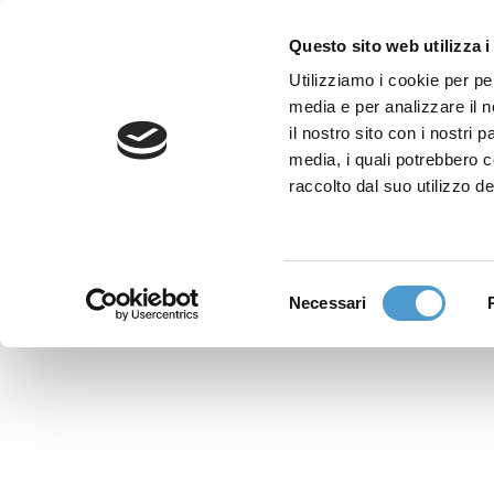
Questo sito web utilizza i
Utilizziamo i cookie per pe
media e per analizzare il n
Sede nazionale
il nostro sito con i nostri 
Via Piemonte 39/A
media, i quali potrebbero 
00187 Roma
raccolto dal suo utilizzo de
Sportello Consumatori
(+39)06 9480 7041
Selezione
Necessari
WhatsApp
del
(+39)351 7153 449
consenso
solo messaggi testo
Richiedi Assistenza
Online