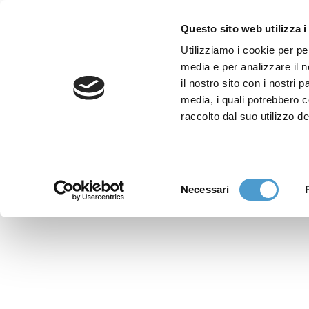
Questo sito web utilizza i
Utilizziamo i cookie per pe
media e per analizzare il n
Sede nazionale
il nostro sito con i nostri 
Via Piemonte 39/A
media, i quali potrebbero 
00187 Roma
raccolto dal suo utilizzo de
Sportello Consumatori
(+39)06 9480 7041
Selezione
Necessari
WhatsApp
del
(+39)351 7153 449
consenso
solo messaggi testo
Richiedi Assistenza
Online