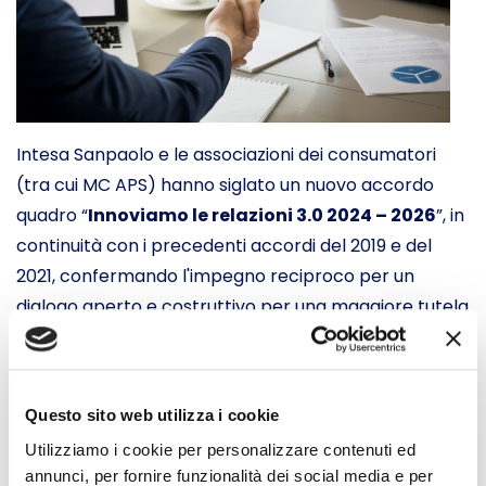
Intesa Sanpaolo e le associazioni dei consumatori
(tra cui MC APS) hanno siglato un nuovo accordo
quadro “
Innoviamo le relazioni 3.0 2024 – 2026
”, in
continuità con i precedenti accordi del 2019 e del
2021, confermando l'impegno reciproco per un
dialogo aperto e costruttivo per una maggiore tutela
dei clienti.
Sono due gli elementi di novità introdotti nel nuovo
Questo sito web utilizza i cookie
accordo: la nuova area dedicata a “
Macro trend e
Utilizziamo i cookie per personalizzare contenuti ed
scenari economico-sociali
”, al fine di valutare i
annunci, per fornire funzionalità dei social media e per