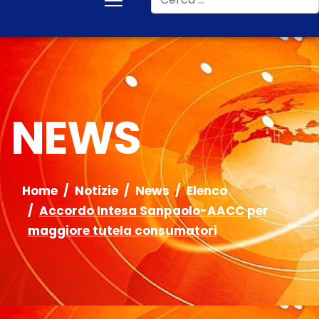
NEWS
Home
Notizie
News
Elenco
Accordo Intesa Sanpaolo-AACC per
maggiore tutela consumatori