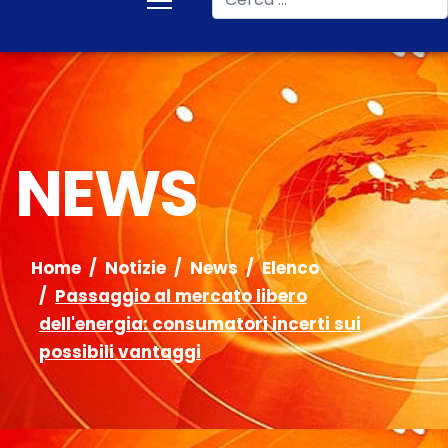
NEWS
Home
Notizie
News
Elenco
Passaggio al mercato libero
dell'energia: consumatori incerti sui
possibili vantaggi