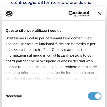
utenti sceglierà il fornitore preferendo una
produzione d'energia "green oriented"; da questo
dato emerge quindi un crescente interesse dei
consumatori per l'energia sostenibile.
Utilizzo delle fasce orarie di consumo
: una
Questo sito web utilizza i cookie
percentuale significativa di utenti (67%) utilizza le
Utilizziamo i cookie per personalizzare contenuti ed
fasce orarie di consumo per risparmiare energia
annunci, per fornire funzionalità dei social media e per
e denaro, si rileva quindi un buon livello di
analizzare il nostro traffico. Condividiamo inoltre
informazioni sul modo in cui utilizza il nostro sito con i
consapevolezza dei vantaggi offerti da queste
nostri partner che si occupano di analisi dei dati web,
fasce.
pubblicità e social media, i quali potrebbero combinarle
Comprensione delle bollette energetiche
: una
con altre informazioni che ha fornito loro o che hanno
rilevante percentuale del campione (68%) ha
raccolto dal suo utilizzo dei loro servizi. Leggi le nostre
difficoltà a leggere correttamente le bollette di
Informativa Privacy
e
Cookie Policy
.
energia elettrica e gas, con solo il 32% che le
Selezione
comprende completamente. Questo dato fa
Necessari
del
emergere la necessità di maggiore chiarezza e
consenso