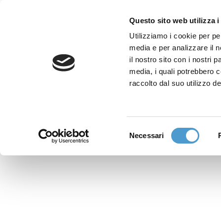
Questo sito web utilizza i
Utilizziamo i cookie per pe
media e per analizzare il n
Sede nazionale
il nostro sito con i nostri 
Via Piemonte 39/A
media, i quali potrebbero 
00187 Roma
raccolto dal suo utilizzo de
Sportello Consumatori
(+39)06 9480 7041
Selezione
Necessari
WhatsApp
del
(+39)351 7153 449
consenso
solo messaggi testo
Richiedi Assistenza
Online