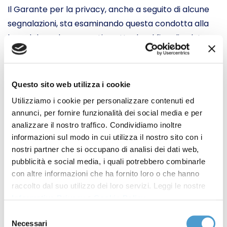
Il Garante per la privacy, anche a seguito di alcune
segnalazioni, sta esaminando questa condotta alla
luce del quadro normativo attuale, al fine di valutare
l’adozione di eventuali interventi in materia.
Movimento Consumatori condanna fermamente
Questo sito web utilizza i cookie
il
cookie wall,
perché in contrasto con la disciplina in
Utilizziamo i cookie per personalizzare contenuti ed
materia di privacy e con le Linee guida sui cookie
annunci, per fornire funzionalità dei social media e per
emanate dal Garante nel giugno 2021. In particolare,
analizzare il nostro traffico. Condividiamo inoltre
una simile condotta violerebbe il principio per cui il
informazioni sul modo in cui utilizza il nostro sito con i
consenso al trattamento dei dati deve consistere in
nostri partner che si occupano di analisi dei dati web,
una manifestazione di volontà “libera, specifica,
pubblicità e social media, i quali potrebbero combinarle
informata e inequivocabile” (art. 4 GDPR): da un lato,
con altre informazioni che ha fornito loro o che hanno
raccolto dal suo utilizzo dei loro servizi. Leggi le nostre
mancherebbe infatti la “libertà” del consenso, reso
Informativa Privacy
e
Cookie Policy
.
obbligatorio per poter usufruire di contenuti,
Selezione
dall’altro verrebbe a mancare anche la “specificità”
Necessari
del