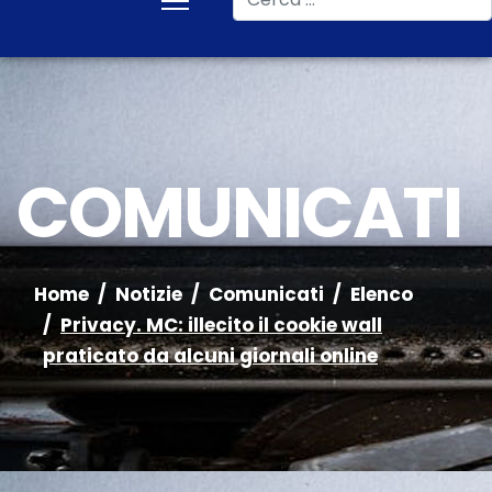
COMUNICATI
Home
Notizie
Comunicati
Elenco
Privacy. MC: illecito il cookie wall
praticato da alcuni giornali online