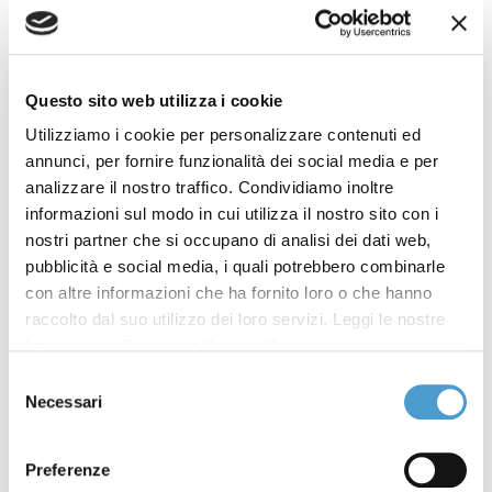
Eco Tour - tappa di Rovigo
10 Ottobre
2024
Questo sito web utilizza i cookie
L' Eco Tour di "Ricomincio da
23 Settembre
Utilizziamo i cookie per personalizzare contenuti ed
annunci, per fornire funzionalità dei social media e per
tRe"
2024
analizzare il nostro traffico. Condividiamo inoltre
informazioni sul modo in cui utilizza il nostro sito con i
Eco Tour - tappa di
23 Settembre
nostri partner che si occupano di analisi dei dati web,
Campobasso
2024
pubblicità e social media, i quali potrebbero combinarle
con altre informazioni che ha fornito loro o che hanno
Le Edu guide di "Ricomincio
23 Maggio 2024
raccolto dal suo utilizzo dei loro servizi. Leggi le nostre
da tRe"
Informativa Privacy
e
Cookie Policy
.
Selezione
Lancio del progetto
12 Dicembre
Necessari
del
"Ricomincio da tRe"
2023
consenso
Preferenze
AgEnDA
27 Ottobre