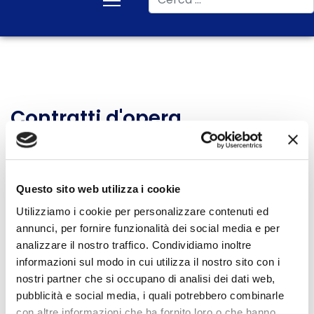
Contratti d'opera
Inserisci parte del titolo
Filtro
Pulisci
Visualizza #
Questo sito web utilizza i cookie
Data
Utilizziamo i cookie per personalizzare contenuti ed
Titolo
pubblicazione
annunci, per fornire funzionalità dei social media e per
analizzare il nostro traffico. Condividiamo inoltre
FAQ - Responsabilità nei
05 Novembre
informazioni sul modo in cui utilizza il nostro sito con i
contratti d'opera
2022
nostri partner che si occupano di analisi dei dati web,
pubblicità e social media, i quali potrebbero combinarle
Responsabilità nei contratti
05 Novembre
con altre informazioni che ha fornito loro o che hanno