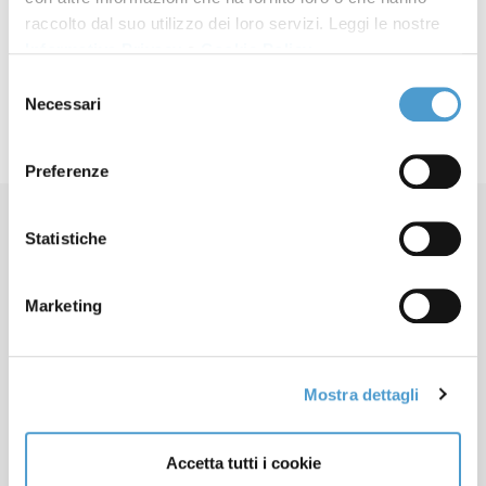
raccolto dal suo utilizzo dei loro servizi. Leggi le nostre
d'opera
2022
Informativa Privacy
e
Cookie Policy
.
Selezione
Necessari
del
consenso
Preferenze
Statistiche
Marketing
Contatti
Apertura sedi locali
Mostra dettagli
Lavora con noi
Cookie Policy
Accetta tutti i cookie
Informativa Privacy