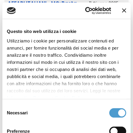
AFFARI ITALIANI - MC: Basta
11 Giugno 2025
morti per mala chirurgia
estetica. Stop al Far West,
subito più sicurezza per i
Questo sito web utilizza i cookie
cittadini
Utilizziamo i cookie per personalizzare contenuti ed
annunci, per fornire funzionalità dei social media e per
IL SOLE 24 ORE - Aumento
17 Aprile 2025
analizzare il nostro traffico. Condividiamo inoltre
delle class action: accordi e
informazioni sul modo in cui utilizza il nostro sito con i
risarcimenti sempre più
nostri partner che si occupano di analisi dei dati web,
frequenti
pubblicità e social media, i quali potrebbero combinarle
con altre informazioni che ha fornito loro o che hanno
IL SALVAGENTE - Airbag
14 Aprile 2025
raccolto dal suo utilizzo dei loro servizi. Leggi le nostre
Informativa Privacy
e
Cookie Policy
.
Takata difettosi, via libera
alla class action
Selezione
Necessari
del
QUOTIDIANO PIEMONTESE -
consenso
14 Aprile 2025
Tribunale di Torino dichiara
Preferenze