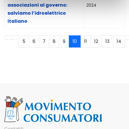
associazioni al governo:
2024
salviamo l’idroelettrico
italiano
5
6
7
8
9
10
11
12
13
14
Pagina 10 di 29
Contatti