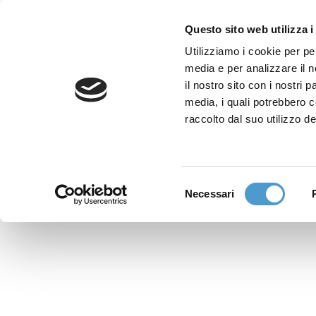
Questo sito web utilizza i
Utilizziamo i cookie per pe
media e per analizzare il n
Sede nazionale
il nostro sito con i nostri 
Via Piemonte 39/A
media, i quali potrebbero 
00187 Roma
raccolto dal suo utilizzo de
Sportello Consumatori
(+39)06 9480 7041
Selezione
Necessari
WhatsApp
del
(+39)351 7153 449
consenso
solo messaggi testo
Richiedi Assistenza
Online