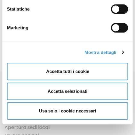
LinkedIn
Statistiche
Mastodon
Email
Marketing
Share
Articolo precedente: TELEBORSA - Chi e come si indebita fino 
Articolo successivo: LA STAMPA - FS Italiane, siglato p
Prec
Avanti
Mostra dettagli
Accetta tutti i cookie
Accetta selezionati
Usa solo i cookie necessari
Contatti
Apertura sedi locali