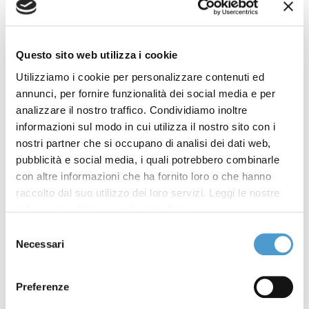
IL GIORNALE DEL
Questo sito web utilizza i cookie
TURISMO - Siglato
Utilizziamo i cookie per personalizzare contenuti ed
annunci, per fornire funzionalità dei social media e per
protocollo d'intesa tra
analizzare il nostro traffico. Condividiamo inoltre
informazioni sul modo in cui utilizza il nostro sito con i
FS e Consumatori
nostri partner che si occupano di analisi dei dati web,
pubblicità e social media, i quali potrebbero combinarle
Rassegna stampa MC
03 Febbraio 2023
con altre informazioni che ha fornito loro o che hanno
raccolto dal suo utilizzo dei loro servizi. Leggi le nostre
Siglato protocollo d'intesa tra FS e Consumatori
Informativa Privacy
e
Cookie Policy
.
Selezione
Condividi su
Necessari
del
consenso
Facebook
Preferenze
X