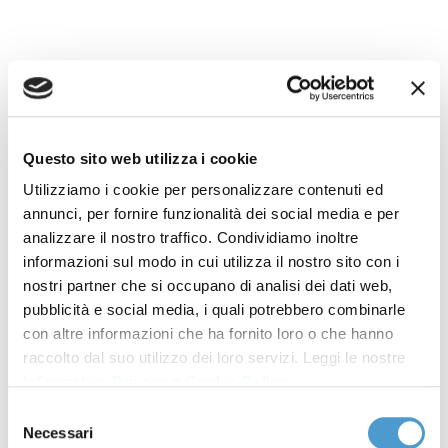
HELPCONSUMATORI -
Nuove tecniche
genomiche,
Questo sito web utilizza i cookie
Consumatori chiedono
Utilizziamo i cookie per personalizzare contenuti ed
annunci, per fornire funzionalità dei social media e per
alla GDO una posizione
analizzare il nostro traffico. Condividiamo inoltre
informazioni sul modo in cui utilizza il nostro sito con i
comune contro i nuovi
nostri partner che si occupano di analisi dei dati web,
pubblicità e social media, i quali potrebbero combinarle
OGM
con altre informazioni che ha fornito loro o che hanno
raccolto dal suo utilizzo dei loro servizi. Leggi le nostre
Informativa Privacy
e
Cookie Policy
.
Rassegna stampa MC
21 Maggio 2026
Selezione
Nuove tecniche genomiche, Consumatori chiedono
Necessari
del