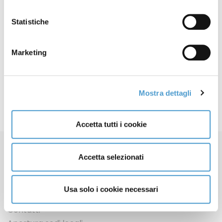
X
Statistiche
LinkedIn
Mastodon
Marketing
Email
Share
Articolo precedente: TERRA NUOVA - Nuovi ogm, 18 associazio
Articolo successivo: AGENZIA NOVA - Agrolimentare:
Prec
Avanti
Mostra dettagli
Accetta tutti i cookie
Accetta selezionati
Usa solo i cookie necessari
Contatti