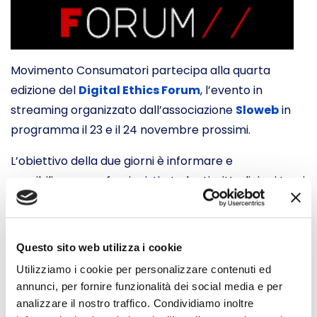
Movimento Consumatori partecipa alla quarta
edizione del
Digital Ethics Forum
, l’evento in
streaming organizzato dall’associazione
Sloweb
in
programma il 23 e il 24 novembre prossimi.
L’obiettivo della due giorni è informare e
sensibilizzare professionisti, studenti, cittadini sui temi
di etica nella progettazione, produzione, distribuzione
e uso delle tecnologie digitali.
Questo sito web utilizza i cookie
L’evento, articolato in tre sessioni centrate su
istituzioni, impresa e cittadini si concluderà Il 24
Utilizziamo i cookie per personalizzare contenuti ed
annunci, per fornire funzionalità dei social media e per
novembre con un focus, dalle 14.00 alle 16.30, sul
analizzare il nostro traffico. Condividiamo inoltre
consumo digitale e la possibile promozione di un