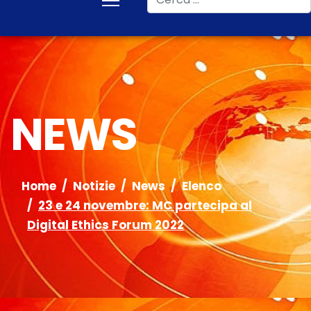
NEWS
Home
Notizie
News
Elenco
23 e 24 novembre: MC partecipa al
Digital Ethics Forum 2022