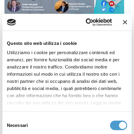
"Un pass digitale per ripartire? Piattaforme
pubbliche, strategie europee e protezione dei dati
Questo sito web utilizza i cookie
sanitari nella Pa durante la pandemia” è il tema del
Utilizziamo i cookie per personalizzare contenuti ed
talk del contenitore "Un’ora e Mezza di digitale’
annunci, per fornire funzionalità dei social media e per
condotto dal giornalista Michele Mezza. Il
4 marzo
analizzare il nostro traffico. Condividiamo inoltre
prossimo dalle 14.30
sono stati invitati a discuterne,
informazioni sul modo in cui utilizza il nostro sito con i
oltre a
Ovidio Marzaioli
, vicesegretario generale
nostri partner che si occupano di analisi dei dati web,
Movimento Consumatori, il
vicepresidente del
pubblicità e social media, i quali potrebbero combinarle
con altre informazioni che ha fornito loro o che hanno
Garante per la protezione dei dati personali
Ginevra
raccolto dal suo utilizzo dei loro servizi. Leggi le nostre
Cerrina Feroni,
il direttore comunicazione editoria
Informativa Privacy
e
Cookie Policy
.
trasparenza e relazioni esterne – Formez
Sergio
Selezione
Talamo
e
lo chief information officer –
Necessari
del
LAZIOcrea
Maurizio Stumbo
.
consenso