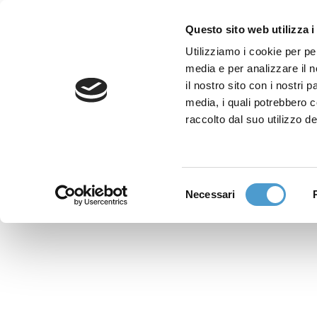
Questo sito web utilizza i
Utilizziamo i cookie per pe
media e per analizzare il n
Sede nazionale
il nostro sito con i nostri 
Via Piemonte 39/A
media, i quali potrebbero 
00187 Roma
raccolto dal suo utilizzo de
Sportello Consumatori
(+39)06 9480 7041
Selezione
Necessari
WhatsApp
del
(+39)351 7153 449
consenso
solo messaggi testo
Richiedi Assistenza
Online