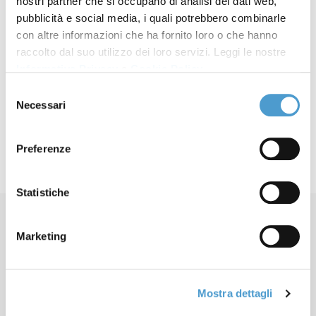
nostri partner che si occupano di analisi dei dati web,
fuoco, urge apertura
pubblicità e social media, i quali potrebbero combinarle
con altre informazioni che ha fornito loro o che hanno
indagini
raccolto dal suo utilizzo dei loro servizi. Leggi le nostre
Informativa Privacy
e
Cookie Policy
.
PFAS e schiume antincendio:
15 Aprile 2025
Selezione
esposto a 36 procure
Necessari
del
consenso
Preferenze
Statistiche
Marketing
Mostra dettagli
Contatti