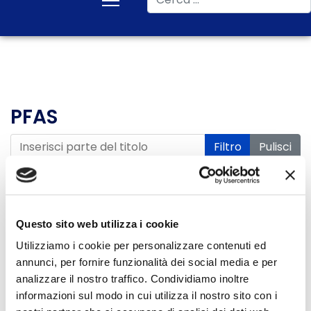
PFAS
Inserisci parte del titolo
Filtro
Pulisci
Visualizza #
Data
Titolo
pubblicazione
Questo sito web utilizza i cookie
Utilizziamo i cookie per personalizzare contenuti ed
Stop PFAS nelle acque
15 Maggio 2026
annunci, per fornire funzionalità dei social media e per
potabili
analizzare il nostro traffico. Condividiamo inoltre
informazioni sul modo in cui utilizza il nostro sito con i
PFAS nel sangue dei vigili del
12 Giugno 2025