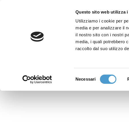
Questo sito web utilizza i
Utilizziamo i cookie per pe
media e per analizzare il n
Sede nazionale
il nostro sito con i nostri 
Via Piemonte 39/A
media, i quali potrebbero 
00187 Roma
raccolto dal suo utilizzo de
Sportello Consumatori
(+39)06 9480 7041
Selezione
Necessari
WhatsApp
del
(+39)351 7153 449
consenso
solo messaggi testo
Richiedi Assistenza
Online