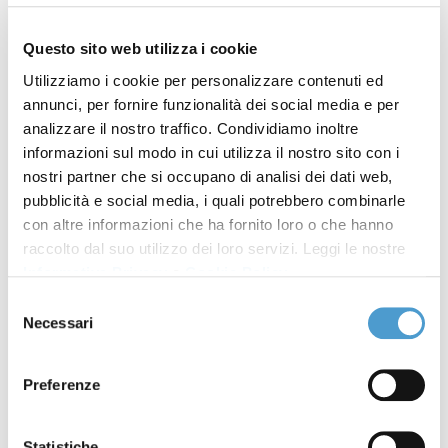
Un caso simbolo della presenza di queste sostanze
nelle acque è quello legato allo scandalo dell’azienda
Questo sito web utilizza i cookie
Miteni, accusata di aver contaminato per decenni le
Utilizziamo i cookie per personalizzare contenuti ed
falde acquifere del Veneto, esponendo circa 300.000
annunci, per fornire funzionalità dei social media e per
persone ai PFAS. La vicenda, nota dal 2013, è esplosa
analizzare il nostro traffico. Condividiamo inoltre
nel 2017, quando il biomonitoraggio sui giovani ha
informazioni sul modo in cui utilizza il nostro sito con i
rilevato livelli nel sangue fino a 40 volte superiori alla
nostri partner che si occupano di analisi dei dati web,
norma. Da quei dati preoccupanti è nato il
pubblicità e social media, i quali potrebbero combinarle
con altre informazioni che ha fornito loro o che hanno
movimento
Mamme
NO PFAS
, protagonista insieme
raccolto dal suo utilizzo dei loro servizi. Leggi le nostre
ad altre associazioni di una mobilitazione che ha
Informativa Privacy
e
Cookie Policy
.
portato all’avvio di azioni giudiziarie contro l’ex
Selezione
azienda chimica.
Necessari
del
Il 26 giugno 2025, il tribunale di Vicenza ha
consenso
condannato 11 ex dirigenti Miteni per avvelenamento
Preferenze
delle acque e disastro ambientale: una sentenza
storica che costituisce un precedente
Statistiche