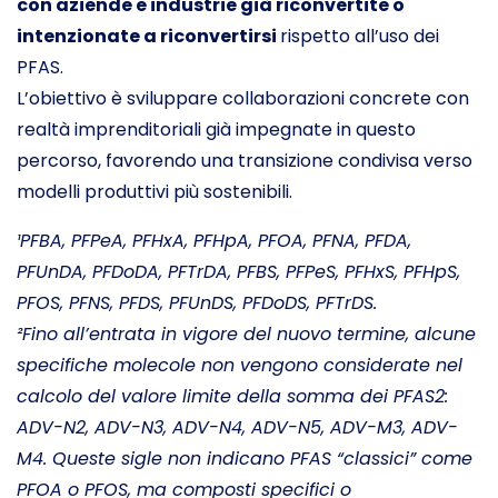
con aziende e industrie già riconvertite o
intenzionate a riconvertirsi
rispetto all’uso dei
PFAS.
L’obiettivo è sviluppare collaborazioni concrete con
realtà imprenditoriali già impegnate in questo
percorso, favorendo una transizione condivisa verso
modelli produttivi più sostenibili.
¹PFBA, PFPeA, PFHxA, PFHpA, PFOA, PFNA, PFDA,
PFUnDA, PFDoDA, PFTrDA, PFBS, PFPeS, PFHxS, PFHpS,
PFOS, PFNS, PFDS, PFUnDS, PFDoDS, PFTrDS.
²Fino all’entrata in vigore del nuovo termine, alcune
specifiche molecole non vengono considerate nel
calcolo del valore limite della somma dei PFAS2:
ADV-N2, ADV-N3, ADV-N4, ADV-N5, ADV-M3, ADV-
M4. Queste sigle non indicano PFAS “classici” come
PFOA o PFOS, ma composti specifici o