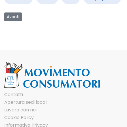
Articolo successivo: Salute e stili di vita
Avanti
Contatti
Apertura sedi locali
Lavora con noi
Cookie Policy
Informativa Privacy